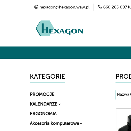
hexagon@hexagon.waw.pl
660 265 097 l
Kategorie
Marki
O nas
Kontak
KATEGORIE
PRO
PROMOCJE
KALENDARZE
ERGONOMIA
Akcesoria komputerowe