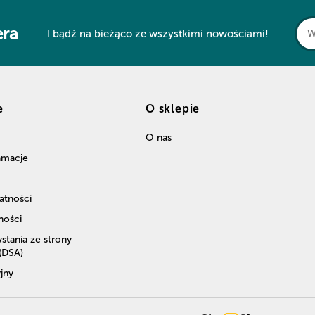
era
I bądź na bieżąco ze wszystkimi nowościami!
e
O sklepie
O nas
lamacje
atności
ności
stania ze strony
 (DSA)
jny