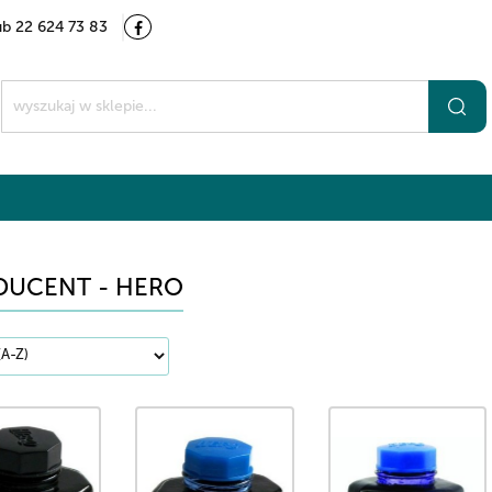
ub 22 624 73 83
Kategorie
Marki
O nas
Kontakt
t
DUCENT - HERO