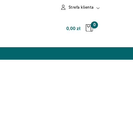
Strefa klienta
Zaloguj się
0
0,00 zł
Zarejestruj się
Dodaj zgłoszenie