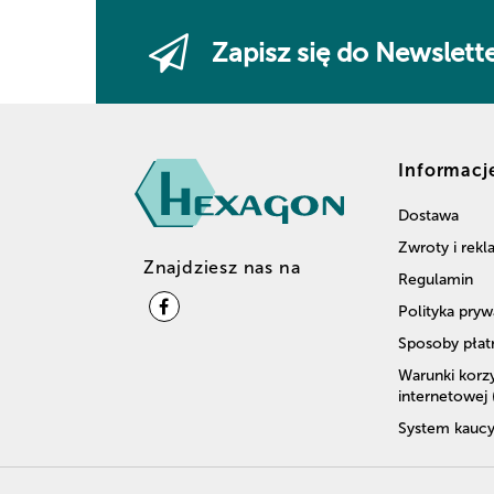
Zapisz się do Newslett
Informacj
Dostawa
Zwroty i rek
Znajdziesz nas na
Regulamin
Polityka pryw
Sposoby płat
Warunki korzy
internetowej
System kaucy