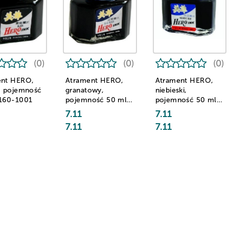
(0)
(0)
(0)
ent HERO,
Atrament HERO,
Atrament HERO,
, pojemność
granatowy,
niebieski,
 160-1001
pojemność 50 ml
pojemność 50 ml
160-1002
160-1003
7.11
7.11
7.11
7.11