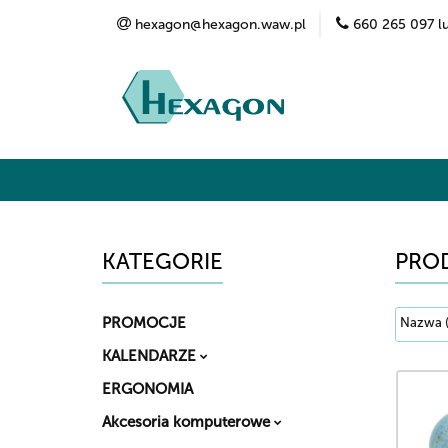
hexagon@hexagon.waw.pl
660 265 097 l
Kategorie
Marki
O nas
Kontak
KATEGORIE
PRO
PROMOCJE
KALENDARZE
ERGONOMIA
Akcesoria komputerowe