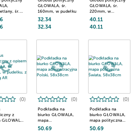
 polityczny
Globus polityczny
Globus polityczny
ALA,
GŁOWALA, śr.
GŁOWALA, śr.
tlany, śr.
160mm, w pudełku
220mm, w
, w pudełku
pudełku, z aplikacją
6
32.34
40.11
AR
6
32.34
40.11
(0)
(0)
(0)
s
Podkładka na
Podkładka na
iczny z
biurko GŁOWALA,
biurko GŁOWALA,
m GŁOWALA,
mapa
mapa polityczna
0mm, w
administracyjna
Świata, 58x38cm
50.69
50.69
, z aplikacją
Polski, 58x38cm