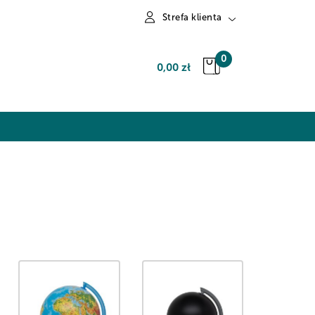
Strefa klienta
Zaloguj się
0
0,00 zł
Zarejestruj się
Dodaj zgłoszenie