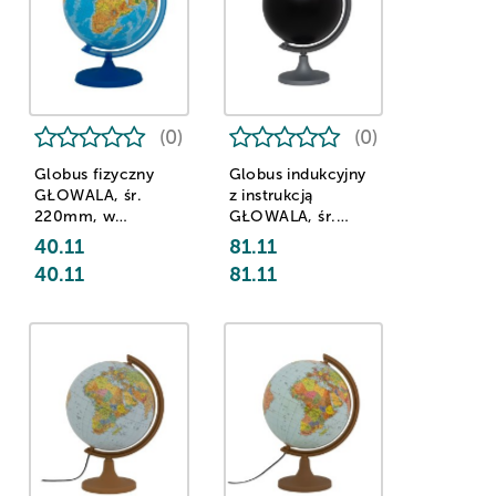
(0)
(0)
Globus fizyczny
Globus indukcyjny
GŁOWALA, śr.
z instrukcją
220mm, w
GŁOWALA, śr.
pudełku, z aplikacją
250mm, w pudełku
40.11
81.11
AR
40.11
81.11