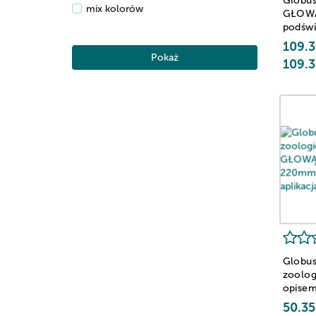
Globus
mix kolorów
GŁOW
podświe
250mm
109.3
Pokaż
109.3
Globu
zoolog
opise
śr. 22
50.35
pudełku