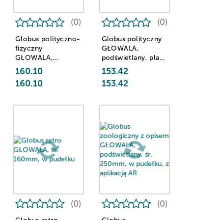
(0)
(0)
Globus polityczno-
Globus polityczny
fizyczny
GŁOWALA,
GŁOWALA,
podświetlany, plast.
podświetlany, plast.
niska stopka, śr.
160.10
153.42
niska stopka, śr.
320mm, w pudełku
160.10
153.42
320mm, w
pudełku, z aplikacją
AR
(0)
(0)