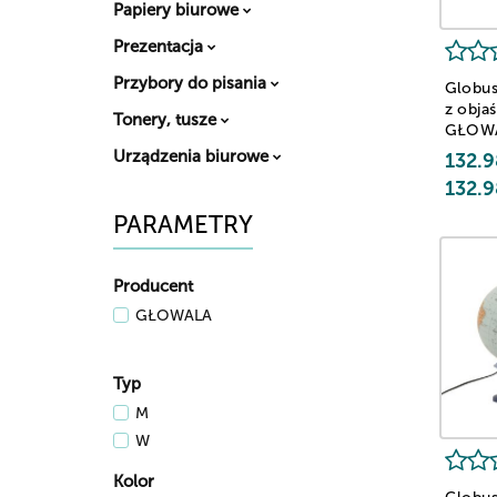
Papiery biurowe
Prezentacja
Przybory do pisania
Globus
z obja
Tonery, tusze
GŁOW
podświe
Urządzenia biurowe
132.9
250mm
132.9
PARAMETRY
Producent
GŁOWALA
Typ
M
W
Kolor