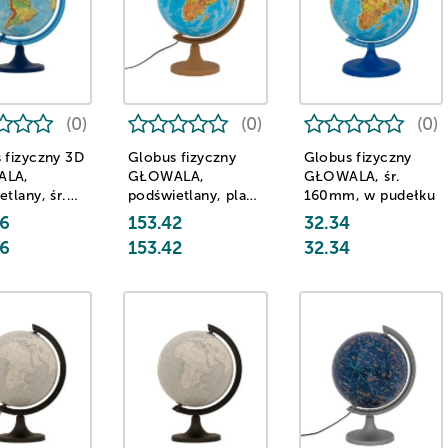
(0)
(0)
(0)
 fizyczny 3D
Globus fizyczny
Globus fizyczny
ALA,
GŁOWALA,
GŁOWALA, śr.
tlany, śr.
podświetlany, plast.
160mm, w pudełku
, w pudełku
niska stopka, śr.
6
153.42
32.34
320mm, w pudełku
6
153.42
32.34