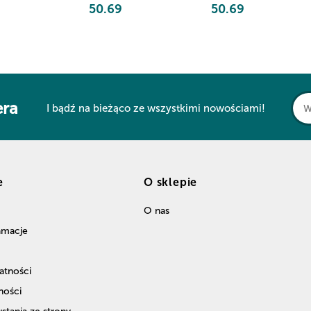
50.69
50.69
era
I bądź na bieżąco ze wszystkimi nowościami!
e
O sklepie
O nas
lamacje
atności
ności