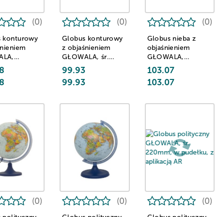
(0)
(0)
(0)
 konturowy
Globus konturowy
Globus nieba z
śnieniem
z objaśnieniem
objaśnieniem
ALA,
GŁOWALA, śr.
GŁOWALA,
tlany, śr.
250mm, w pudełku
podświetlany, śr.
8
99.93
103.07
, w pudełku
250mm, w pudełku
8
99.93
103.07
(0)
(0)
(0)