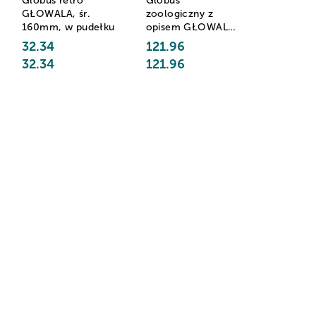
Globus retro
Globus
GŁOWALA, śr.
zoologiczny z
160mm, w pudełku
opisem GŁOWALA,
podświetlany, śr.
32.34
121.96
250mm, w
32.34
121.96
pudełku, z aplikacją
AR