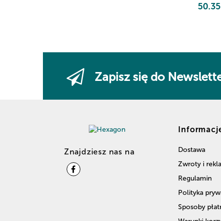
50.35
AR
Zapisz się do Newslett
Informacj
Dostawa
Znajdziesz nas na
Zwroty i rek
Regulamin
Polityka pryw
Sposoby płat