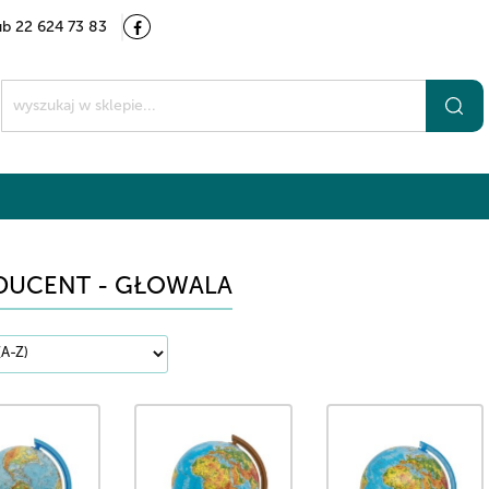
ub 22 624 73 83
Kategorie
Marki
O nas
Kontakt
t
DUCENT - GŁOWALA