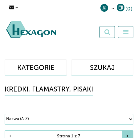
(
0
)
Zaloguj się
Zarejestruj się
Dodaj zgłoszenie
KATEGORIE
SZUKAJ
KREDKI, FLAMASTRY, PISAKI