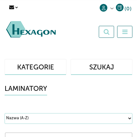
(
0
)
Zaloguj się
Zarejestruj się
Dodaj zgłoszenie
KATEGORIE
SZUKAJ
LAMINATORY