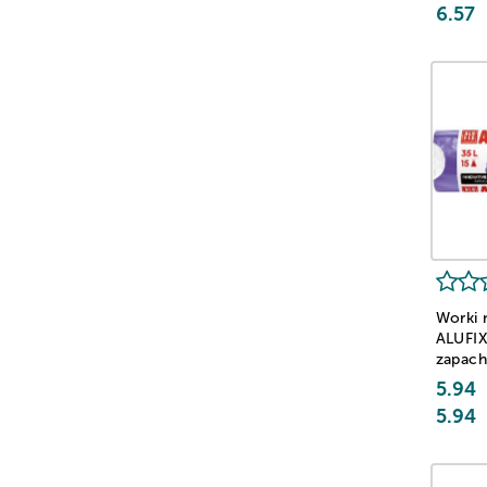
64x71 cm
żółty
6.57
żółte
70x100 cm
70x110 cm
78x105 cm
80x120 cm
90x110 cm
Worki 
ALUFIX
zapach
15 szt.
5.94
5.94