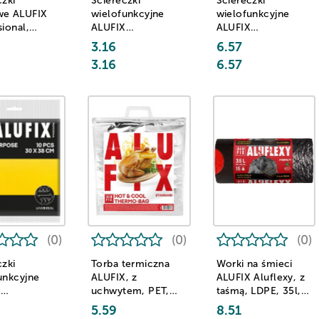
czki
Ściereczki
Ściereczki
we ALUFIX
wielofunkcyjne
wielofunkcyjne
sional,
ALUFIX
ALUFIX
m, 5 szt.,
Professional,
Professional,
3.16
6.57
30x35cm, 5 szt.,
30x38cm, 10 szt.,
3.16
6.57
żółte
niebieskie
(0)
(0)
(0)
czki
Torba termiczna
Worki na śmieci
unkcyjne
ALUFIX, z
ALUFIX Aluflexy, z
X
uchwytem, PET,
taśmą, LDPE, 35l,
sional,
47x47cm
15 szt., stalowe
5.59
8.51
m, 10 szt.,