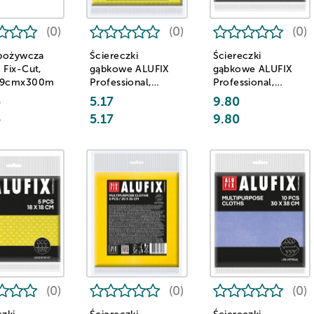
(0)
(0)
(0)
spożywcza
Ściereczki
Ściereczki
 Fix-Cut,
gąbkowe ALUFIX
gąbkowe ALUFIX
29cmx300m
Professional,
Professional,
15,5x15,5cm, 5
18x18cm, 5 szt.,
5
5.17
9.80
szt., żółte
niebieskie
5
5.17
9.80
(0)
(0)
(0)