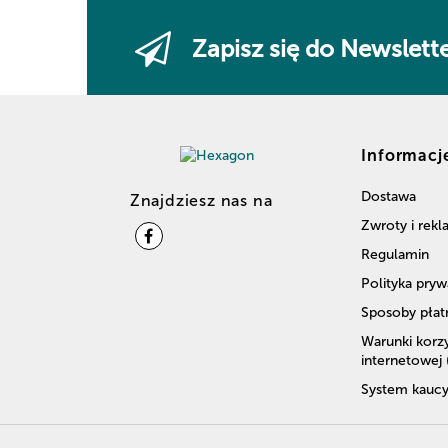
Zapisz się do Newslett
Informacj
Dostawa
Znajdziesz nas na
Zwroty i rek
Regulamin
Polityka pryw
Sposoby płat
Warunki korzy
internetowej
System kaucy