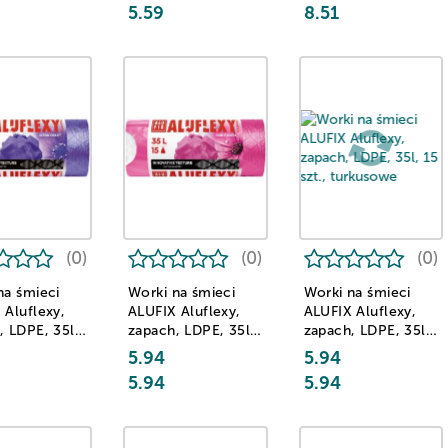
5.59
8.51
(0)
(0)
(0)
na śmieci
Worki na śmieci
Worki na śmieci
 Aluflexy,
ALUFIX Aluflexy,
ALUFIX Aluflexy,
, LDPE, 35l,
zapach, LDPE, 35l,
zapach, LDPE, 35l,
, fioletowe
15 szt., różowe
15 szt., turkusowe
5.94
5.94
5.94
5.94