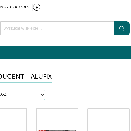
ub 22 624 73 83
Kategorie
Marki
O nas
Kontakt
t
UCENT - ALUFIX