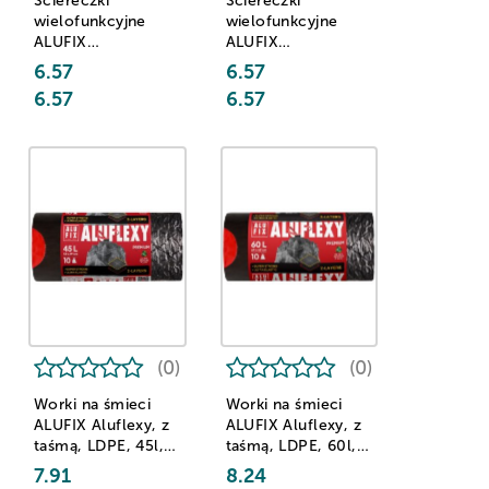
Ściereczki
Ściereczki
wielofunkcyjne
wielofunkcyjne
ALUFIX
ALUFIX
Professional,
Professional,
6.57
6.57
30x38cm, 10 szt.,
30x38cm, 10 szt.,
6.57
6.57
różowe
zielone
(0)
(0)
Worki na śmieci
Worki na śmieci
ALUFIX Aluflexy, z
ALUFIX Aluflexy, z
taśmą, LDPE, 45l,
taśmą, LDPE, 60l,
10 szt., stalowe
10 szt., stalowe
7.91
8.24