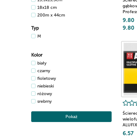
Ściere
gąbko
18x18 cm
Profes
200m x 44cm
18x18c
9.80
20m x 29cm
żółte
9.80
Typ
300m x 29cm
M
30m x 29cm
30x35cm
30x38cm
Kolor
36x44 cm
biały
49x60 cm
czarny
50x60 cm
fioletowy
52x69 cm
niebieski
53x53 cm
różowy
53x60 cm
srebrny
60x70 cm
stalowy
Ściere
60x71 cm
transparentny
Pokaż
wielof
64x69 cm
turkusowy
ALUFI
64x70 cm
Profes
zielony
6.57
30x38c