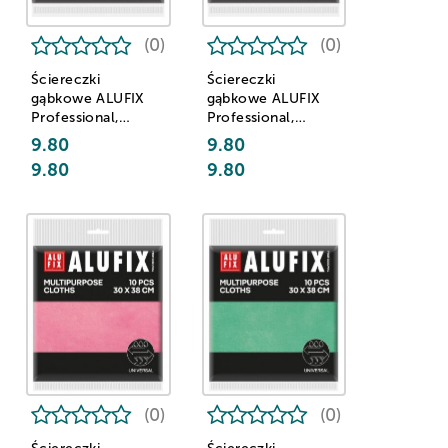
(0)
(0)
Ściereczki
Ściereczki
gąbkowe ALUFIX
gąbkowe ALUFIX
Professional,
Professional,
18x18cm, 5 szt.,
18x18cm, 5 szt.,
9.80
9.80
różowe
zielone
9.80
9.80
(0)
(0)