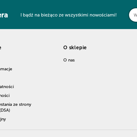
era
I bądź na bieżąco ze wszystkimi nowościami!
e
O sklepie
O nas
lamacje
atności
ności
stania ze strony
 (DSA)
jny