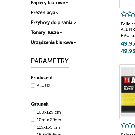
Papiery biurowe
Prezentacja
Przybory do pisania
Folia 
ALUFIX
Tonery, tusze
PVC, 
Urządzenia biurowe
49.9
49.9
PARAMETRY
Producent
ALUFIX
Gatunek
100x125 cm
10m x 29cm
115x135 cm
15,5x15,5cm