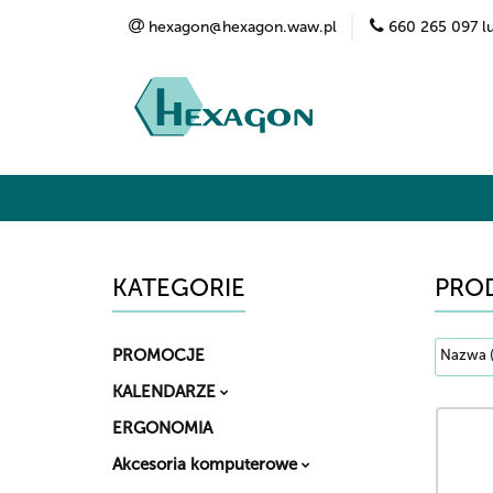
hexagon@hexagon.waw.pl
660 265 097 l
Kategorie
Marki
O nas
Kontak
KATEGORIE
PROD
PROMOCJE
KALENDARZE
ERGONOMIA
Akcesoria komputerowe