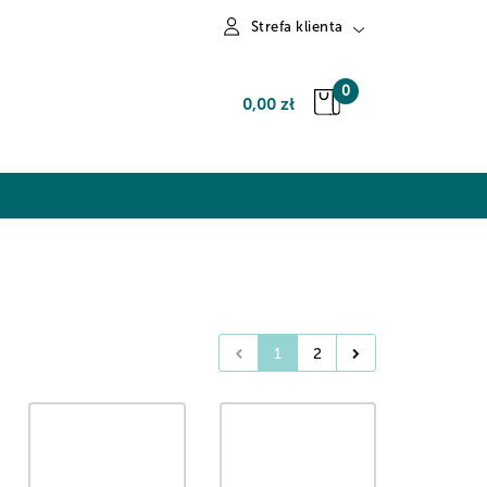
Strefa klienta
Zaloguj się
0
0,00 zł
Zarejestruj się
Dodaj zgłoszenie
1
2