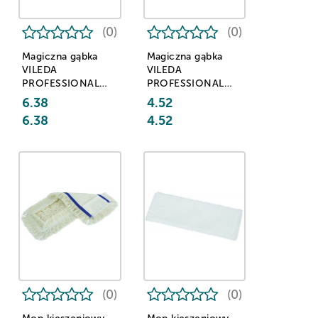
(0)
(0)
Magiczna gąbka
Magiczna gąbka
VILEDA
VILEDA
PROFESSIONAL
PROFESSIONAL
Miraclean, duża,
Miraclean, mała,
6.38
4.52
biała
biała
6.38
4.52
(0)
(0)