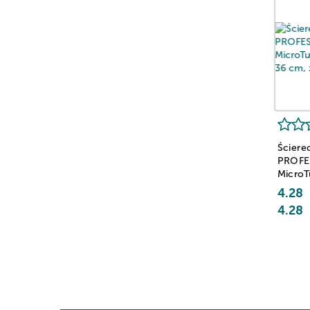
Ściere
PROFE
MicroT
x 36 c
4.28
4.28