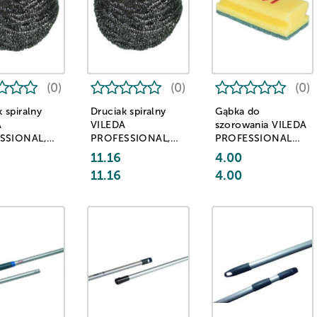
(0)
(0)
(0)
 spiralny
Druciak spiralny
Gąbka do
A
VILEDA
szorowania VILEDA
SSIONAL,
PROFESSIONAL,
PROFESSIONAL
tal
Inox, stal
1641, żółto-zielona
11.16
4.00
ewna, 40g,
nierdzewna, 60g,
11.16
4.00
y
srebrny