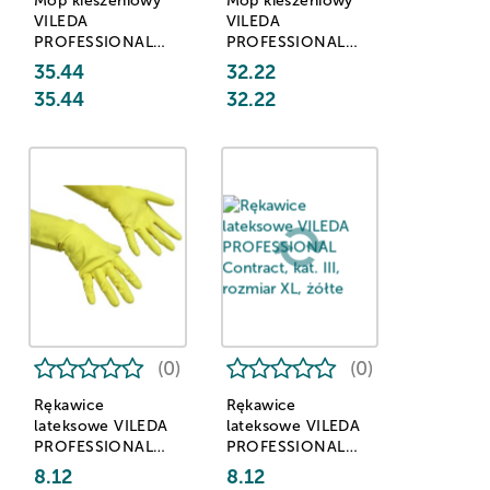
Mop kieszeniowy
Mop kieszeniowy
VILEDA
VILEDA
PROFESSIONAL
PROFESSIONAL
Sprint Basic,
Sprint Progressive,
35.44
32.22
bawełna, 40 cm,
mikrowłókno, 40
35.44
32.22
biały
cm, biały
(0)
(0)
Rękawice
Rękawice
lateksowe VILEDA
lateksowe VILEDA
PROFESSIONAL
PROFESSIONAL
Contract, kat. III,
Contract, kat. III,
8.12
8.12
rozmiar S, żółte
rozmiar XL, żółte