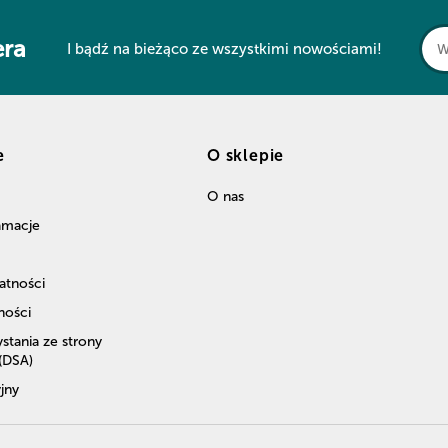
era
I bądź na bieżąco ze wszystkimi nowościami!
e
O sklepie
O nas
lamacje
atności
ności
stania ze strony
 (DSA)
jny