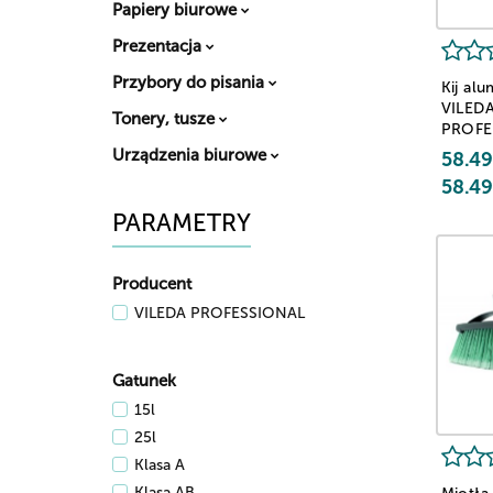
Papiery biurowe
Prezentacja
Przybory do pisania
Kij al
VILED
Tonery, tusze
PROFE
niebies
Urządzenia biurowe
58.49
58.49
PARAMETRY
Producent
VILEDA PROFESSIONAL
Gatunek
15l
25l
Klasa A
Klasa AB