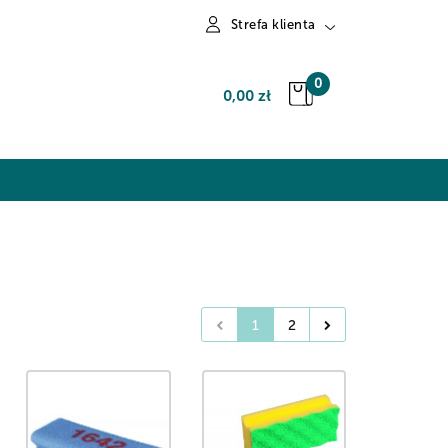
Strefa klienta
Zaloguj się
0
0,00 zł
Zarejestruj się
Dodaj zgłoszenie
1
2