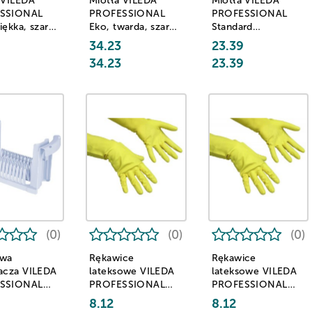
 VILEDA
Miotła VILEDA
Miotła VILEDA
SSIONAL
PROFESSIONAL
PROFESSIONAL
iękka, szaro-
Eko, twarda, szaro-
Standard
a
zielona
Economic, miękka,
34.23
23.39
niebieska
34.23
23.39
(0)
(0)
(0)
awa
Rękawice
Rękawice
acza VILEDA
lateksowe VILEDA
lateksowe VILEDA
SSIONAL
PROFESSIONAL
PROFESSIONAL
peed Mini,
Contract, kat. III,
Contract, kat. III,
8.12
8.12
nr 1, szara
rozmiar L, żółte
rozmiar M, żółte