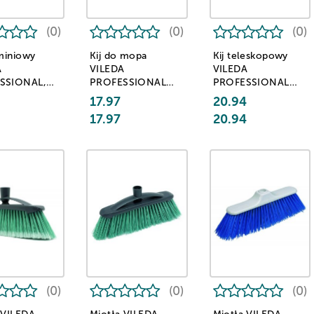
(0)
(0)
(0)
uminiowy
Kij do mopa
Kij teleskopowy
A
VILEDA
VILEDA
SSIONAL,
PROFESSIONAL
PROFESSIONAL
ki
SuperMop, zestaw
UltraSpeed Mini,
17.97
20.94
nr 2, srebrny
zestaw nr 1
17.97
20.94
(0)
(0)
(0)