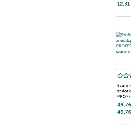
12.31
Szufel
zmiotk
PROFE
szaro-
49.7
49.7