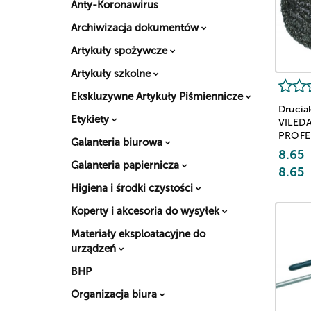
Anty-Koronawirus
Archiwizacja dokumentów
Artykuły spożywcze
Artykuły szkolne
Ekskluzywne Artykuły Piśmiennicze
Druciak
Etykiety
VILED
PROFE
Galanteria biurowa
Inox, s
8.65
nierdz
Galanteria papiernicza
8.65
srebrn
Higiena i środki czystości
Koperty i akcesoria do wysyłek
Materiały eksploatacyjne do
urządzeń
BHP
Organizacja biura