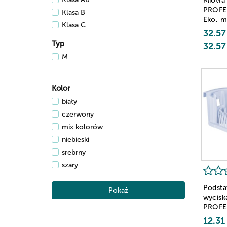
Miotła
PROFE
Klasa B
Eko, m
Klasa C
zielon
32.57
Typ
32.57
M
Kolor
biały
czerwony
mix kolorów
niebieski
srebrny
szary
zielony
Podst
żółty
Pokaż
wycisk
PROFE
UltraS
12.31
zestaw 