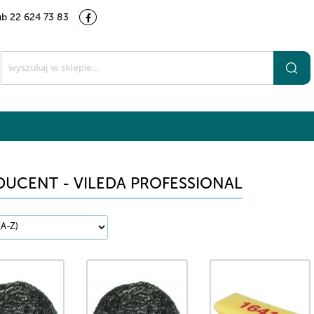
ub 22 624 73 83
Kategorie
Marki
O nas
Kontakt
t
UCENT - VILEDA PROFESSIONAL