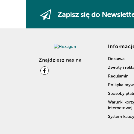
Zapisz się do Newslett
Informacj
Dostawa
Znajdziesz nas na
Zwroty i rek
Regulamin
Polityka pryw
Sposoby płat
Warunki korzy
internetowej
System kaucy