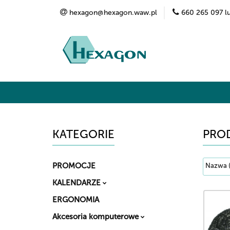
hexagon@hexagon.waw.pl
660 265 097 l
Kategorie
Marki
O nas
Kontak
KATEGORIE
PROD
PROMOCJE
KALENDARZE
ERGONOMIA
Akcesoria komputerowe