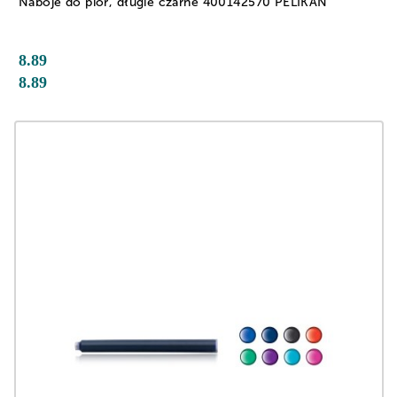
Naboje do piór, długie czarne 400142570 PELIKAN
8.89
8.89