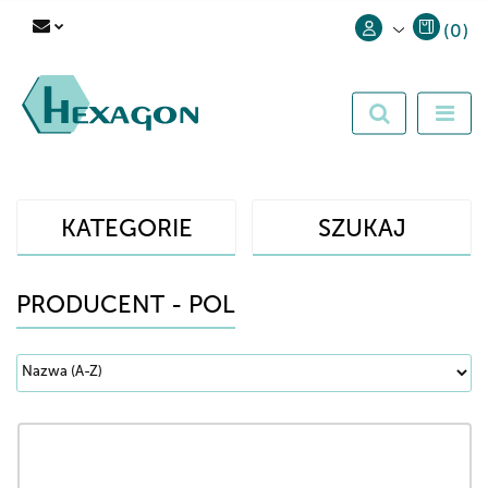
(
0
)
Zaloguj się
Zarejestruj się
Dodaj zgłoszenie
KATEGORIE
SZUKAJ
PRODUCENT - POL