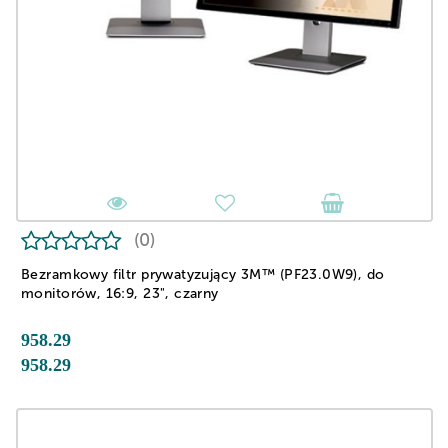
(0)
Bezramkowy filtr prywatyzujący 3M™ (PF23.0W9), do
monitorów, 16:9, 23", czarny
958.29
958.29