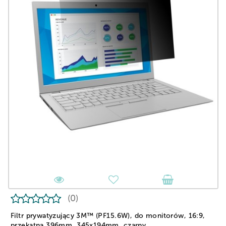
(0)
Filtr prywatyzujący 3M™ (PF15.6W), do monitorów, 16:9,
przekątna 396mm, 345x194mm, czarny