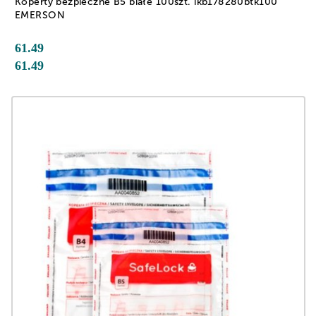
Koperty bezpieczne B5 białe 100szt. ikb178280btk100
EMERSON
61.49
61.49