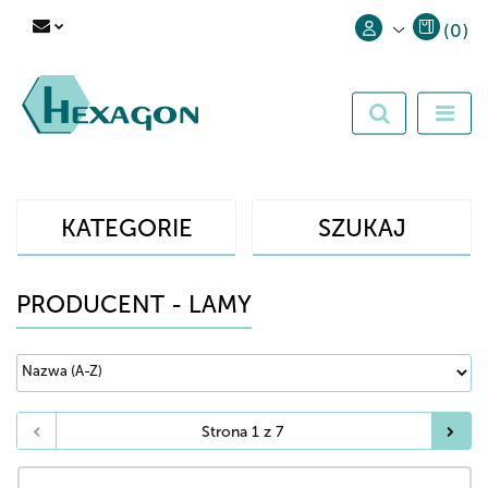
(
0
)
Zaloguj się
Zarejestruj się
Dodaj zgłoszenie
KATEGORIE
SZUKAJ
PRODUCENT - LAMY