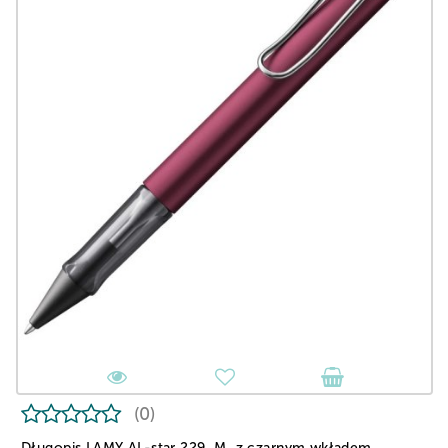
(0)
Długopis LAMY AL-star 229, M, z czarnym wkładem,