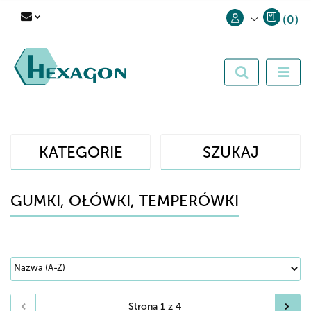
(
0
)
Zaloguj się
Zarejestruj się
Dodaj zgłoszenie
KATEGORIE
SZUKAJ
GUMKI, OŁÓWKI, TEMPERÓWKI