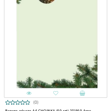
(0)
Barwne arkusze A4 CHOINKA (50 szt) 231910 Argo