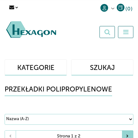
(
0
)
Zaloguj się
Zarejestruj się
Dodaj zgłoszenie
KATEGORIE
SZUKAJ
PRZEKŁADKI POLIPROPYLENOWE