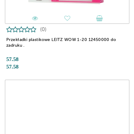
(0)
Przekładki plastikowe LEITZ WOW 1-20 12450000 do
zadruku .
57.58
57.58