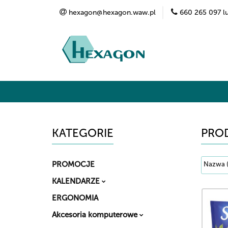
hexagon@hexagon.waw.pl
660 265 097 l
Kategorie
Marki
O nas
Kontak
KATEGORIE
PRO
PROMOCJE
KALENDARZE
ERGONOMIA
Akcesoria komputerowe