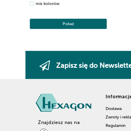
mix kolorów
Pokaż
Zapisz się do Newslett
Informacj
Dostawa
Zwroty i rek
Znajdziesz nas na
Regulamin