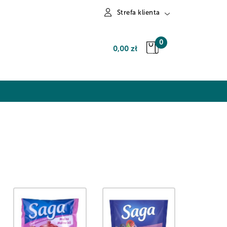
Strefa klienta
Zaloguj się
0
0,00 zł
Zarejestruj się
Dodaj zgłoszenie