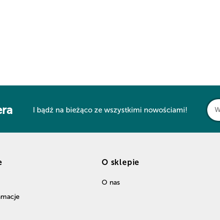
era
I bądź na bieżąco ze wszystkimi nowościami!
e
O sklepie
O nas
lamacje