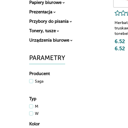
Papiery biurowe
Prezentacja
Przybory do pisania
Herbat
truska
Tonery, tusze
torebe
Urządzenia biurowe
6.52
6.52
PARAMETRY
Producent
Saga
Typ
M
W
Kolor