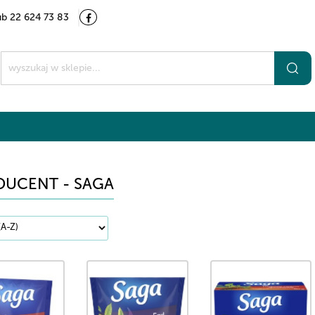
ub 22 624 73 83
Kategorie
Marki
O nas
Kontakt
t
DUCENT - SAGA