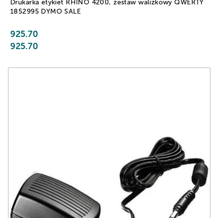
Drukarka etykiet RHINO 4200, zestaw walizkowy QWERTY
1852995 DYMO SALE
925.70
925.70