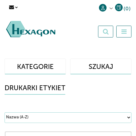
(
0
)
Zaloguj się
Zarejestruj się
Dodaj zgłoszenie
KATEGORIE
SZUKAJ
DRUKARKI ETYKIET