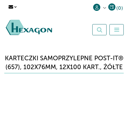
(
0
)
Zaloguj się
Zarejestruj się
Dodaj zgłoszenie
KARTECZKI SAMOPRZYLEPNE POST-IT®
(657), 102X76MM, 12X100 KART., ŻÓŁTE