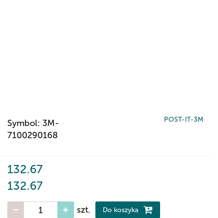
POST-IT-3M
Symbol:
3M-
7100290168
132.67
132.67
szt.
Do koszyka