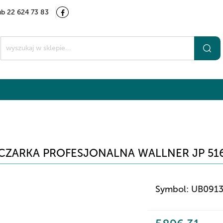
ub 22 624 73 83
Kategorie
Marki
O nas
Kontakt
t
CZARKA PROFESJONALNA WALLNER JP 516C,
Symbol:
UB091