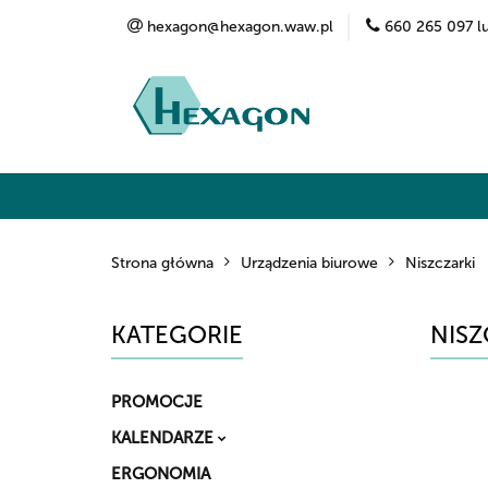
hexagon@hexagon.waw.pl
660 265 097 l
Kategorie
Marki
O nas
Kontak
Strona główna
Urządzenia biurowe
Niszczarki
KATEGORIE
NISZ
PROMOCJE
KALENDARZE
ERGONOMIA