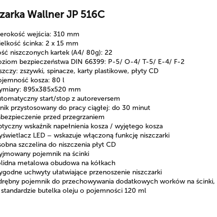
zarka Wallner JP 516C
zerokość wejścia: 310 mm
elkość ścinka: 2 x 15 mm
ość niszczonych kartek (A4/ 80g): 22
oziom bezpieczeństwa DIN 66399: P-5/ O-4/ T-5/ E-4/ F-2
szczy: zszywki, spinacze, karty plastikowe, płyty CD
ojemność kosza: 80 l
ymiary: 895x385x520 mm
utomatyczny start/stop z autoreversem
lnik przystosowany do pracy ciągłej: do 30 minut
abezpieczenie przed przegrzaniem
tyczny wskaźnik napełnienia kosza / wyjętego kosza
świetlacz LED – wskazuje włączoną funkcję niszczarki
obna szczelina do niszczenia płyt CD
yjmowany pojemnik na ścinki
olidna metalowa obudowa na kółkach
ygodne uchwyty ułatwiające przenoszenie niszczarki
drębny pojemnik do przechowywania dodatkowych worków na ścinki, 
standardzie butelka oleju o pojemności 120 ml