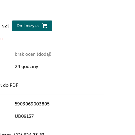
szt
Do koszyka
ni
brak ocen
(dodaj)
24 godziny
t do PDF
5903069003805
UB09137
iczne: (22) 624 73 83