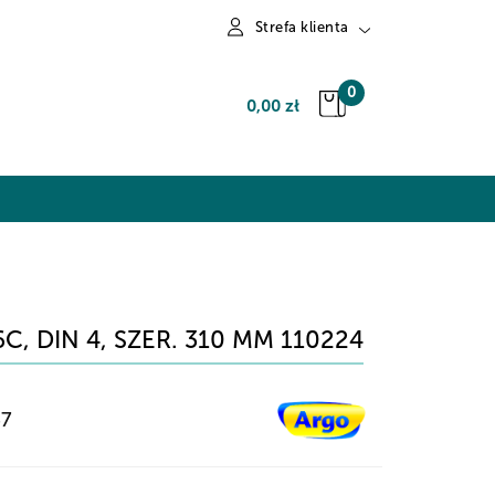
Strefa klienta
Zaloguj się
0
0,00 zł
Zarejestruj się
Dodaj zgłoszenie
 DIN 4, SZER. 310 MM 110224
37