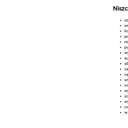
Niszc
s
wi
il
p
ni
p
w
a
si
z
op
wy
os
w
s
w
o
w 