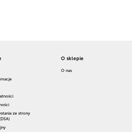
e
O sklepie
O nas
lamacje
atności
ności
stania ze strony
 (DSA)
jny