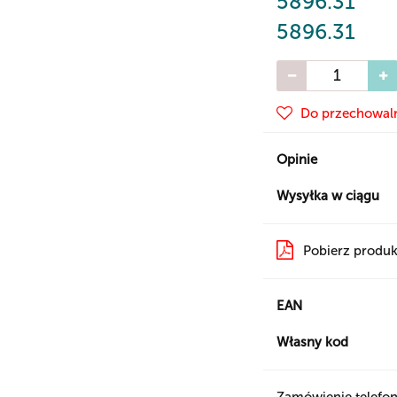
5896.31
5896.31
Do przechowal
Opinie
Wysyłka w ciągu
Pobierz produk
EAN
Własny kod
Zamówienie telefon