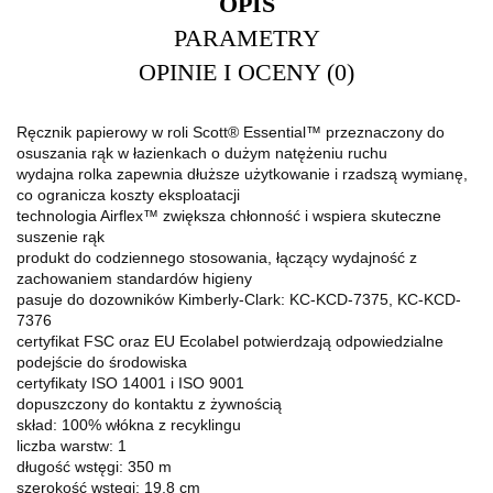
OPIS
PARAMETRY
OPINIE I OCENY (0)
Ręcznik papierowy w roli Scott® Essential™ przeznaczony do
osuszania rąk w łazienkach o dużym natężeniu ruchu
wydajna rolka zapewnia dłuższe użytkowanie i rzadszą wymianę,
co ogranicza koszty eksploatacji
technologia Airflex™ zwiększa chłonność i wspiera skuteczne
suszenie rąk
produkt do codziennego stosowania, łączący wydajność z
zachowaniem standardów higieny
pasuje do dozowników Kimberly-Clark: KC-KCD-7375, KC-KCD-
7376
certyfikat FSC oraz EU Ecolabel potwierdzają odpowiedzialne
podejście do środowiska
certyfikaty ISO 14001 i ISO 9001
dopuszczony do kontaktu z żywnością
skład: 100% włókna z recyklingu
liczba warstw: 1
długość wstęgi: 350 m
szerokość wstęgi: 19,8 cm