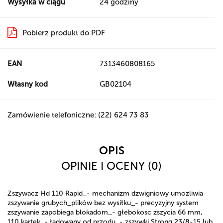
Wysyłka w ciągu
24 godziny
Pobierz produkt do PDF
EAN
7313460808165
Własny kod
GB02104
Zamówienie telefoniczne: (22) 624 73 83
OPIS
OPINIE I OCENY (0)
Zszywacz Hd 110 Rapid_- mechanizm dzwigniowy umozliwia
zszywanie grubych_plików bez wysiłku_- precyzyjny system
zszywanie zapobiega blokadom_- głebokosc zszycia 66 mm,
110 kartek_- ładowany od przodu_- zszywki Strong 23/8-15 lub