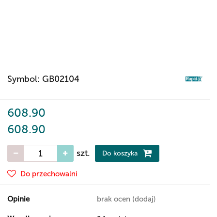
Symbol:
GB02104
608.90
608.90
szt.
Do koszyka
Do przechowalni
Opinie
brak ocen
(dodaj)