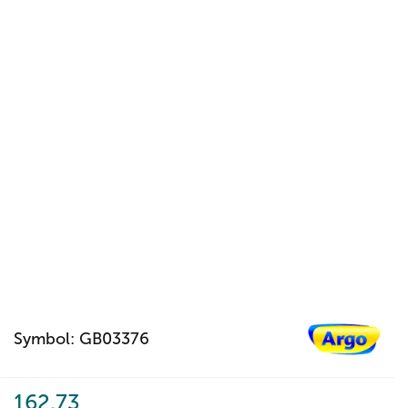
Symbol:
GB03376
162.73