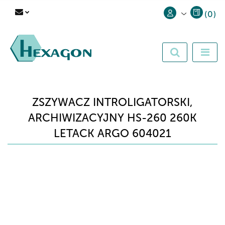
(
0
)
Zaloguj się
Zarejestruj się
Dodaj zgłoszenie
ZSZYWACZ INTROLIGATORSKI,
ARCHIWIZACYJNY HS-260 260K
LETACK ARGO 604021