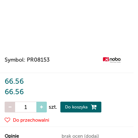
Symbol:
PR08153
66.56
66.56
szt.
Do koszyka
Do przechowalni
Opinie
brak ocen
(dodaj)