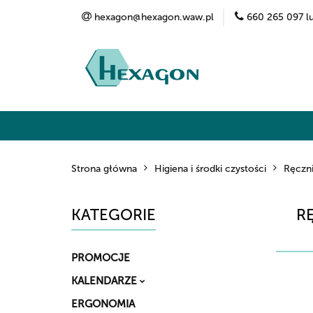
hexagon@hexagon.waw.pl
660 265 097 l
Kategorie
Marki
O nas
Kontak
Strona główna
Higiena i środki czystości
Ręczni
KATEGORIE
R
PROMOCJE
KALENDARZE
ERGONOMIA