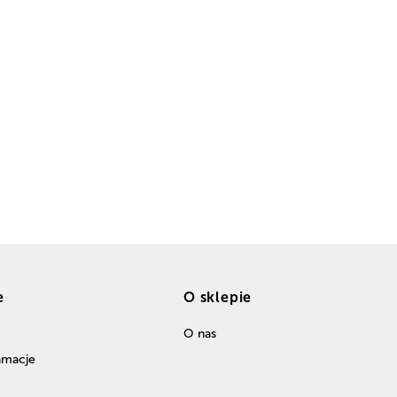
e
O sklepie
O nas
lamacje