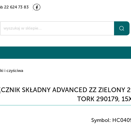
ub 22 624 73 83
Kategorie
Marki
O nas
Kontakt
t
ki i czyściwa
ĘCZNIK SKŁADNY ADVANCED ZZ ZIELONY 2
TORK 290179, 15
Symbol:
HC040