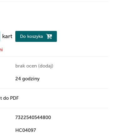
kart
Do koszyka
ni
brak ocen
(dodaj)
24 godziny
t do PDF
7322540544800
HC04097