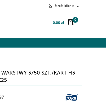
Strefa klienta
Zaloguj się
0
0,00 zł
Zarejestruj się
Dodaj zgłoszenie
 WARSTWY 3750 SZT./KART H3
X25
97