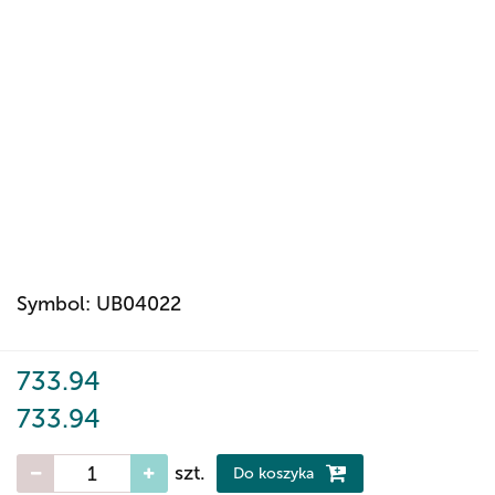
Symbol:
UB04022
733.94
733.94
szt.
Do koszyka