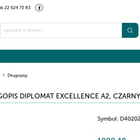
ub 22 624 73 83
Kategorie
Marki
O nas
Kontakt
t
Długopisy
OPIS DIPLOMAT EXCELLENCE A2, CZARN
Symbol:
D4020