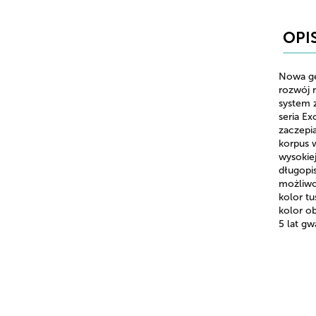
OPI
Nowa ge
rozwój 
system z
seria Ex
zaczepia
korpus 
wysokie
długopi
możliwo
kolor tu
kolor o
5 lat gw