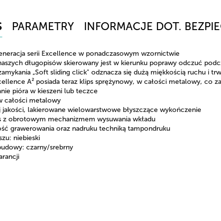
S
PARAMETRY
INFORMACJE DOT. BEZPI
neracja serii Excellence w ponadczasowym wzornictwie
naszych długopisów skierowany jest w kierunku poprawy odczuć podc
amykania „Soft sliding click" odznacza się dużą miękkością ruchu i tr
cellence A² posiada teraz klips sprężynowy, w całości metalowy, co za
nie pióra w kieszeni lub teczce
w całości metalowy
j jakości, lakierowane wielowarstwowe błyszczące wykończenie
s z obrotowym mechanizmem wysuwania wkładu
ść grawerowania oraz nadruku techniką tampondruku
szu: niebieski
budowy: czarny/srebrny
arancji