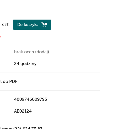
szt.
Do koszyka
ni
brak ocen
(dodaj)
24 godziny
t do PDF
4009746009793
AE02124
iczne: (22) 624 73 83