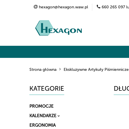
hexagon@hexagon.waw.pl
660 265 097 l
Kategorie
Marki
O nas
Kontak
Strona główna
Ekskluzywne Artykuły Piśmiennicze
KATEGORIE
DŁUG
PROMOCJE
KALENDARZE
ERGONOMIA