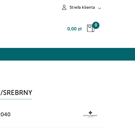
Strefa klienta
Zaloguj się
0
0,00 zł
Zarejestruj się
Dodaj zgłoszenie
Y/SREBRNY
2040