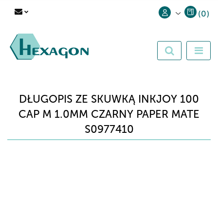
(
0
)
Zaloguj się
Zarejestruj się
Dodaj zgłoszenie
DŁUGOPIS ZE SKUWKĄ INKJOY 100
CAP M 1.0MM CZARNY PAPER MATE
S0977410