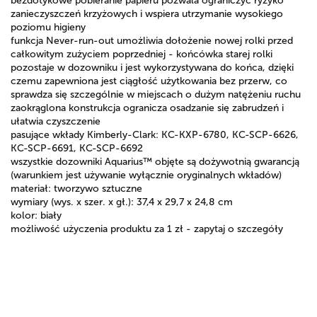
bezdotykowe pobieranie papieru pozwala ograniczyć ryzyko
zanieczyszczeń krzyżowych i wspiera utrzymanie wysokiego
poziomu higieny
funkcja Never-run-out umożliwia dołożenie nowej rolki przed
całkowitym zużyciem poprzedniej - końcówka starej rolki
pozostaje w dozowniku i jest wykorzystywana do końca, dzięki
czemu zapewniona jest ciągłość użytkowania bez przerw, co
sprawdza się szczególnie w miejscach o dużym natężeniu ruchu
zaokrąglona konstrukcja ogranicza osadzanie się zabrudzeń i
ułatwia czyszczenie
pasujące wkłady Kimberly-Clark: KC-KXP-6780, KC-SCP-6626,
KC-SCP-6691, KC-SCP-6692
wszystkie dozowniki Aquarius™ objęte są dożywotnią gwarancją
(warunkiem jest używanie wyłącznie oryginalnych wkładów)
materiał: tworzywo sztuczne
wymiary (wys. x szer. x gł.): 37,4 x 29,7 x 24,8 cm
kolor: biały
możliwość użyczenia produktu za 1 zł - zapytaj o szczegóły