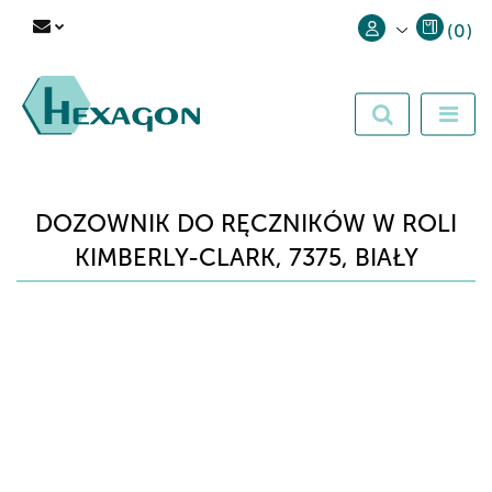
(
0
)
Zaloguj się
Zarejestruj się
Dodaj zgłoszenie
DOZOWNIK DO RĘCZNIKÓW W ROLI
KIMBERLY-CLARK, 7375, BIAŁY