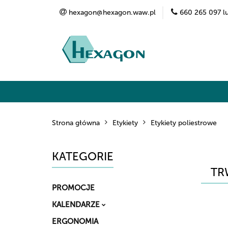
hexagon@hexagon.waw.pl
660 265 097 l
Kategorie
Marki
O nas
Kontak
Strona główna
Etykiety
Etykiety poliestrowe
KATEGORIE
TR
PROMOCJE
KALENDARZE
ERGONOMIA