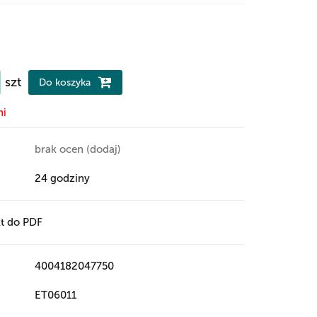
szt
Do koszyka
ni
brak ocen
(dodaj)
24 godziny
t do PDF
4004182047750
ET06011