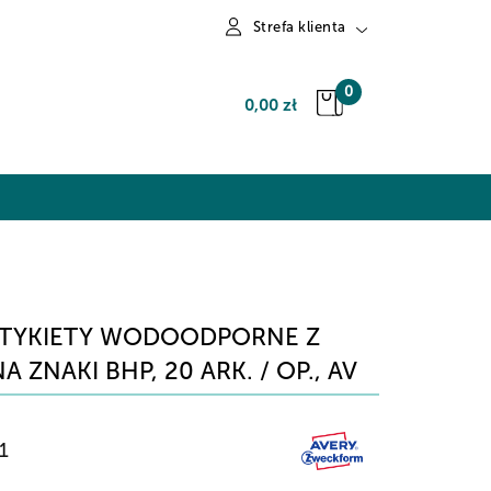
Strefa klienta
Zaloguj się
0
0,00 zł
Zarejestruj się
Dodaj zgłoszenie
E ETYKIETY WODOODPORNE Z
ZNAKI BHP, 20 ARK. / OP., AV
1