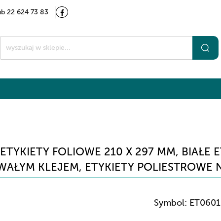
ub 22 624 73 83
Kategorie
Marki
O nas
Kontakt
t
ETYKIETY FOLIOWE 210 X 297 MM, BIAŁ
WAŁYM KLEJEM, ETYKIETY POLIESTROWE NA 
Symbol:
ET0601