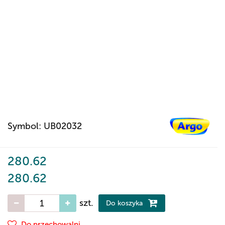
Symbol:
UB02032
280.62
280.62
szt.
Do koszyka
Do przechowalni