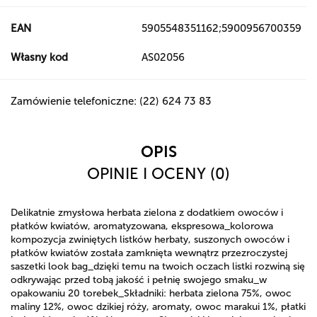
EAN
5905548351162;5900956700359
Własny kod
AS02056
Zamówienie telefoniczne: (22) 624 73 83
OPIS
OPINIE I OCENY (0)
Delikatnie zmysłowa herbata zielona z dodatkiem owoców i
płatków kwiatów, aromatyzowana, ekspresowa_kolorowa
kompozycja zwiniętych listków herbaty, suszonych owoców i
płatków kwiatów została zamknięta wewnątrz przezroczystej
saszetki look bag_dzięki temu na twoich oczach listki rozwiną się
odkrywając przed tobą jakość i pełnię swojego smaku_w
opakowaniu 20 torebek_Składniki: herbata zielona 75%, owoc
maliny 12%, owoc dzikiej róży, aromaty, owoc marakui 1%, płatki