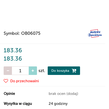
Symbol:
OB06075
183.36
183.36
szt.
Do koszyka
Do przechowalni
Opinie
brak ocen
(dodaj)
Wysyłka w ciągu
24 godziny