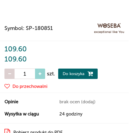
Symbol:
SP-180851
109.60
109.60
szt.
Do koszyka
Do przechowalni
Opinie
brak ocen
(dodaj)
Wysyłka w ciągu
24 godziny
Pobierz produkt do PDF