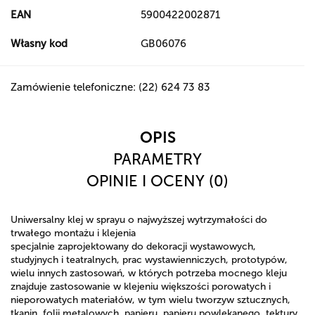
EAN
5900422002871
Własny kod
GB06076
Zamówienie telefoniczne: (22) 624 73 83
OPIS
PARAMETRY
OPINIE I OCENY (0)
Uniwersalny klej w sprayu o najwyższej wytrzymałości do
trwałego montażu i klejenia
specjalnie zaprojektowany do dekoracji wystawowych,
studyjnych i teatralnych, prac wystawienniczych, prototypów,
wielu innych zastosowań, w których potrzeba mocnego kleju
znajduje zastosowanie w klejeniu większości porowatych i
nieporowatych materiałów, w tym wielu tworzyw sztucznych,
tkanin, folii metalowych, papieru, papieru powlekanego, tektury,