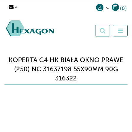
(
0
)
Zaloguj się
Zarejestruj się
Dodaj zgłoszenie
KOPERTA C4 HK BIAŁA OKNO PRAWE
(250) NC 31637198 55X90MM 90G
316322