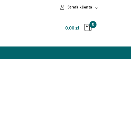
Strefa klienta
Zaloguj się
0
0,00 zł
Zarejestruj się
Dodaj zgłoszenie