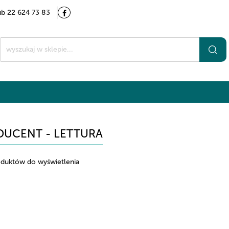
ub 22 624 73 83
Kategorie
Marki
O nas
Kontakt
t
UCENT - LETTURA
oduktów do wyświetlenia