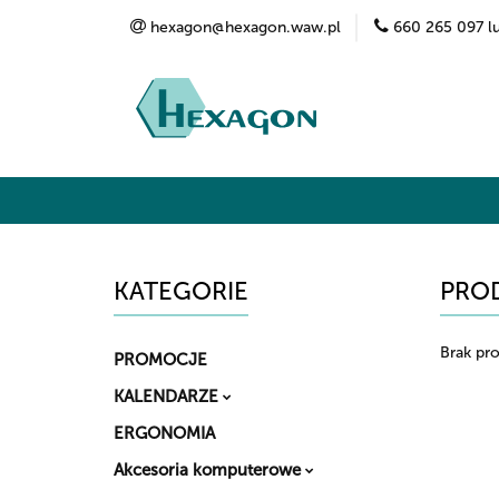
hexagon@hexagon.waw.pl
660 265 097 l
Kategorie
Marki
O nas
Kontak
KATEGORIE
PROD
Brak pr
PROMOCJE
KALENDARZE
ERGONOMIA
Akcesoria komputerowe