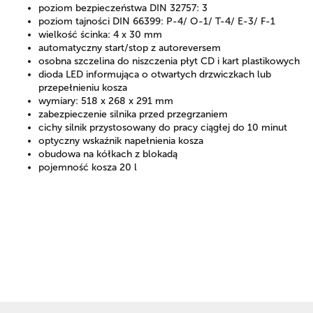
poziom bezpieczeństwa DIN 32757: 3
poziom tajności DIN 66399: P-4/ O-1/ T-4/ E-3/ F-1
wielkość ścinka: 4 x 30 mm
automatyczny start/stop z autoreversem
osobna szczelina do niszczenia płyt CD i kart plastikowych
dioda LED informująca o otwartych drzwiczkach lub
przepełnieniu kosza
wymiary: 518 x 268 x 291 mm
zabezpieczenie silnika przed przegrzaniem
cichy silnik przystosowany do pracy ciągłej do 10 minut
optyczny wskaźnik napełnienia kosza
obudowa na kółkach z blokadą
pojemność kosza 20 l