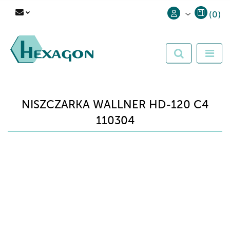
(
0
)
Zaloguj się
Zarejestruj się
Dodaj zgłoszenie
NISZCZARKA WALLNER HD-120 C4
110304