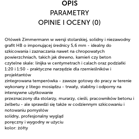
OPIS
PARAMETRY
OPINIE I OCENY (0)
Ołówek Zimmermann w wersji stolarskiej, solidny i niezawodny
grafit HB o imponującej średnicy 5,6 mm - idealny do
szkicowania i zaznaczania nawet na chropowatych
powierzchniach, takich jak drewno, kamień czy beton
czytelne skale: linijka w centymetrach i calach oraz podziałki
1:20 i 1:50 - praktyczne narzędzie dla rzemieślników i
projektantów
zintegrowana temperówka - zawsze gotowy do pracy w terenie
wykonany z litego mosiądzu - trwały, stabilny i odporny na
intensywne użytkowanie
przeznaczony dla stolarzy, murarzy, cieśli, pracowników betonu i
żelbetu - ale sprawdzi się także w codziennym szkicowaniu i
notowaniu pomysłów
solidny, profesjonalny wygląd
poręczny i wygodny w użyciu
kolor: żółty