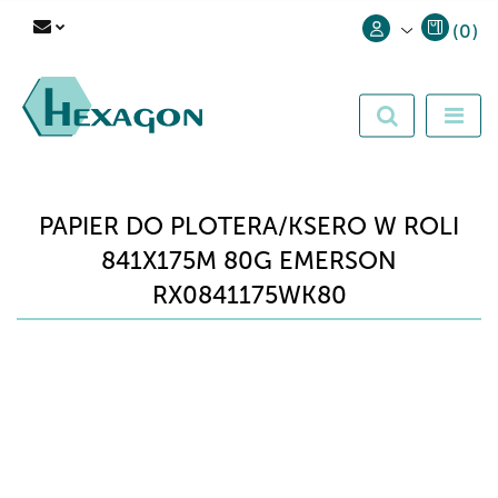
(
0
)
Zaloguj się
Zarejestruj się
Dodaj zgłoszenie
PAPIER DO PLOTERA/KSERO W ROLI
841X175M 80G EMERSON
RX0841175WK80