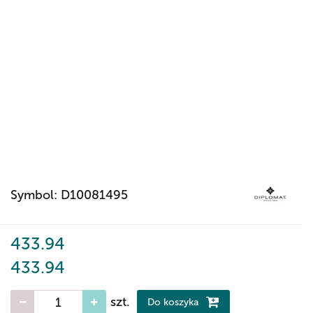
Symbol:
D10081495
433.94
433.94
szt.
Do koszyka