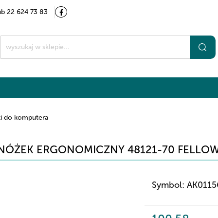
ub 22 624 73 83
Kategorie
Marki
O nas
Kontakt
t
i do komputera
NÓŻEK ERGONOMICZNY 48121-70 FELLO
Symbol:
AK0115