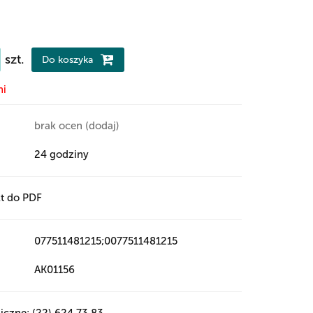
szt.
Do koszyka
ni
brak ocen
(dodaj)
24 godziny
t do PDF
077511481215;0077511481215
AK01156
iczne: (22) 624 73 83