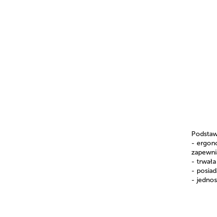
Podsta
- ergon
zapewni
- trwała
- posiad
- jednos