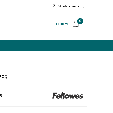
Strefa klienta
Zaloguj się
0
0,00 zł
Zarejestruj się
Dodaj zgłoszenie
WES
6