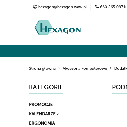
hexagon@hexagon.waw.pl
660 265 097 l
Kategorie
Marki
O nas
Kontak
Strona główna
Akcesoria komputerowe
Dodatk
KATEGORIE
POD
PROMOCJE
KALENDARZE
ERGONOMIA