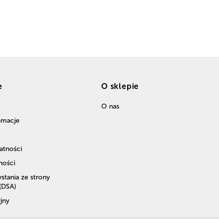
e
O sklepie
O nas
lamacje
atności
ności
stania ze strony
 (DSA)
jny