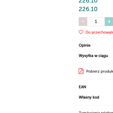
226.10
226.10
Do przechowal
Opinie
Wysyłka w ciągu
Pobierz produk
EAN
Własny kod
Zamówienie telefon