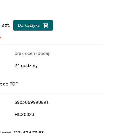
szt.
Do koszyka
ni
brak ocen
(dodaj)
24 godziny
t do PDF
5903069990891
HC20023
iczne: (22) 624 73 83