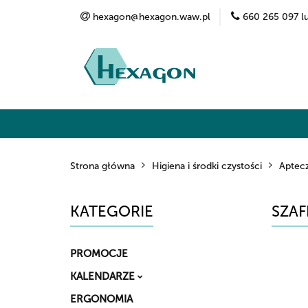
hexagon@hexagon.waw.pl
660 265 097 l
Kategorie
Marki
O nas
Kontak
Strona główna
Higiena i środki czystości
Aptecz
KATEGORIE
SZAF
PROMOCJE
KALENDARZE
ERGONOMIA