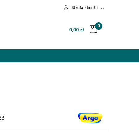
Strefa klienta
Zaloguj się
0
0,00 zł
Zarejestruj się
Dodaj zgłoszenie
23