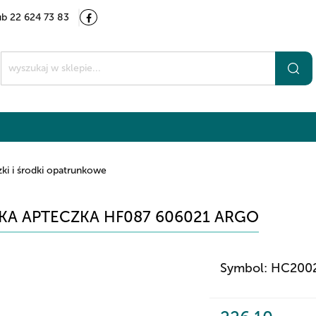
ub 22 624 73 83
Kategorie
Marki
O nas
Kontakt
t
ki i środki opatrunkowe
KA APTECZKA HF087 606021 ARGO
Symbol:
HC200