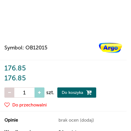
Symbol:
OB12015
176.85
176.85
szt.
Do koszyka
Do przechowalni
Opinie
brak ocen
(dodaj)