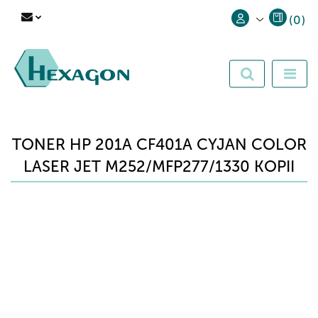
(
0
)
Zaloguj się
Zarejestruj się
Dodaj zgłoszenie
TONER HP 201A CF401A CYJAN COLOR
LASER JET M252/MFP277/1330 KOPII