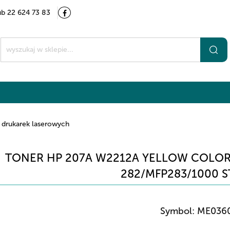
ub 22 624 73 83
Kategorie
Marki
O nas
Kontakt
t
 drukarek laserowych
TONER HP 207A W2212A YELLOW COLOR 
282/MFP283/1000 
Symbol:
ME036