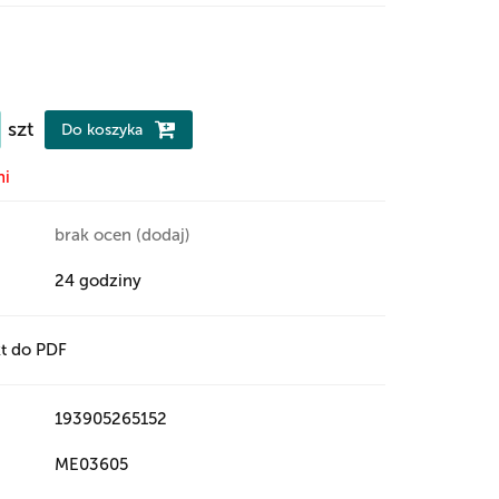
szt
Do koszyka
ni
brak ocen
(dodaj)
24 godziny
t do PDF
193905265152
ME03605