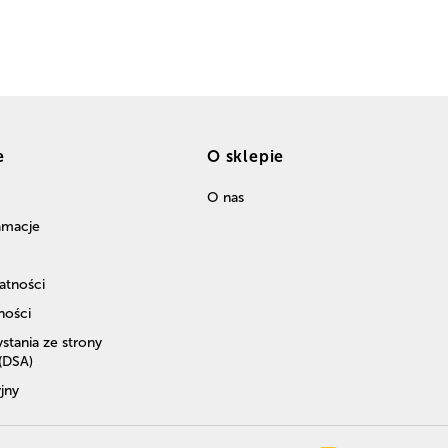
e
O sklepie
O nas
lamacje
atności
ności
stania ze strony
 (DSA)
jny