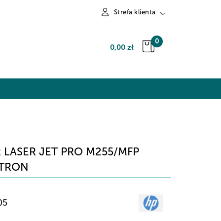
Strefa klienta
Zaloguj się
0
0,00 zł
Zarejestruj się
Dodaj zgłoszenie
LASER JET PRO M255/MFP
STRON
05