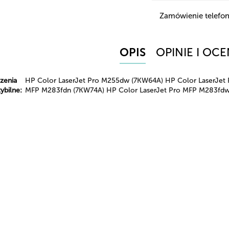
Zamówienie telefon
OPIS
OPINIE I OCE
zenia
HP Color LaserJet Pro M255dw (7KW64A) HP Color LaserJet
ybilne:
MFP M283fdn (7KW74A) HP Color LaserJet Pro MFP M283fdw