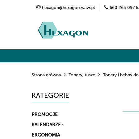
hexagon@hexagon.waw.pl
660 265 097 l
Kategorie
Marki
O nas
Kontak
Strona główna
Tonery, tusze
Tonery i bębny do
KATEGORIE
PROMOCJE
KALENDARZE
ERGONOMIA