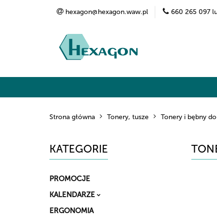
hexagon@hexagon.waw.pl
660 265 097 l
Kategorie
Marki
O nas
Kontak
Strona główna
Tonery, tusze
Tonery i bębny do
KATEGORIE
TONE
PROMOCJE
KALENDARZE
ERGONOMIA