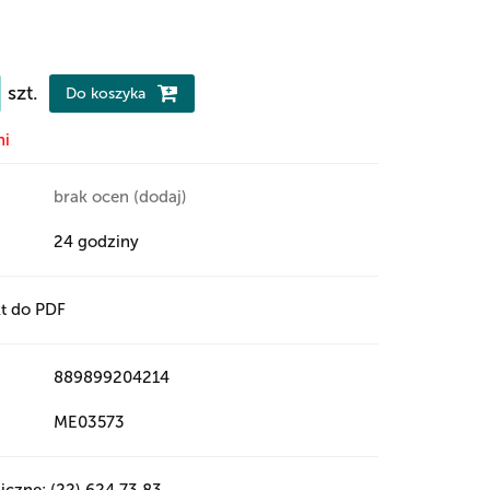
szt.
Do koszyka
ni
brak ocen
(dodaj)
24 godziny
t do PDF
889899204214
ME03573
iczne: (22) 624 73 83