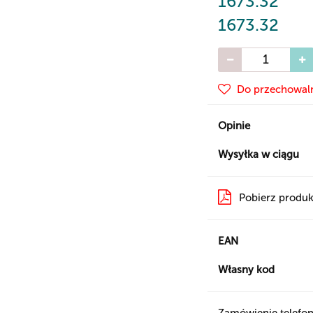
1673.32
1673.32
Do przechowal
Opinie
Wysyłka w ciągu
Pobierz produk
EAN
Własny kod
Zamówienie telefon