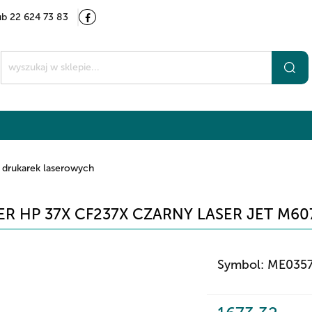
ub 22 624 73 83
Kategorie
Marki
O nas
Kontakt
t
 drukarek laserowych
R HP 37X CF237X CZARNY LASER JET M60
Symbol:
ME035