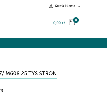
Strefa klienta
Zaloguj się
0
0,00 zł
Zarejestruj się
Dodaj zgłoszenie
7/ M608 25 TYS STRON
73