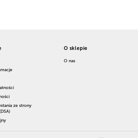
e
O sklepie
O nas
lamacje
atności
ności
stania ze strony
 (DSA)
jny