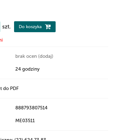
szt.
Do koszyka
ni
brak ocen
(dodaj)
24 godziny
t do PDF
888793807514
ME03511
iczne: (22) 624 73 83