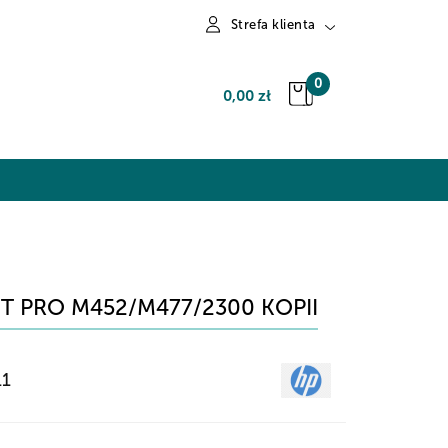
Strefa klienta
Zaloguj się
0
0,00 zł
Zarejestruj się
Dodaj zgłoszenie
T PRO M452/M477/2300 KOPII
11