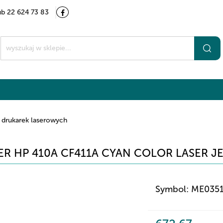
ub 22 624 73 83
Kategorie
Marki
O nas
Kontakt
t
 drukarek laserowych
R HP 410A CF411A CYAN COLOR LASER JE
Symbol:
ME035