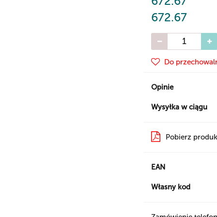
672.67
672.67
Do przechowal
Opinie
Wysyłka w ciągu
Pobierz produk
EAN
Własny kod
Zamówienie telefon