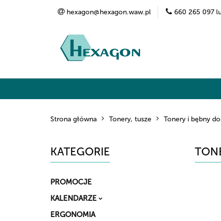
hexagon@hexagon.waw.pl
660 265 097 l
Kategorie
Marki
O nas
Kontak
Strona główna
Tonery, tusze
Tonery i bębny do
KATEGORIE
TONE
PROMOCJE
KALENDARZE
ERGONOMIA