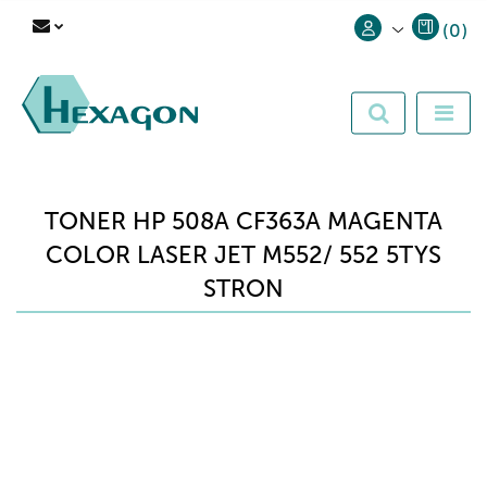
(
0
)
Zaloguj się
Zarejestruj się
Dodaj zgłoszenie
TONER HP 508A CF363A MAGENTA
COLOR LASER JET M552/ 552 5TYS
STRON