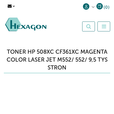
(
0
)
Zaloguj się
Zarejestruj się
Dodaj zgłoszenie
TONER HP 508XC CF361XC MAGENTA
COLOR LASER JET M552/ 552/ 9,5 TYS
STRON