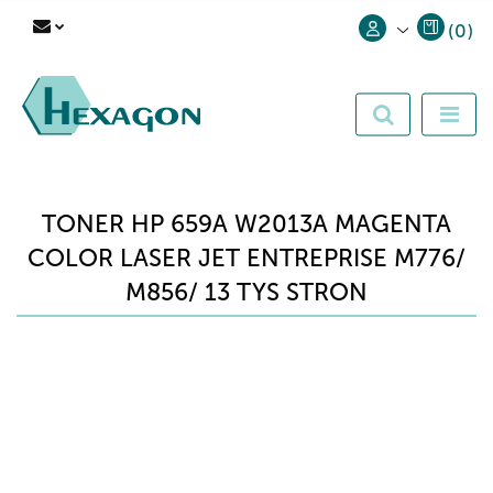
(
0
)
Zaloguj się
Zarejestruj się
Dodaj zgłoszenie
TONER HP 659A W2013A MAGENTA
COLOR LASER JET ENTREPRISE M776/
M856/ 13 TYS STRON