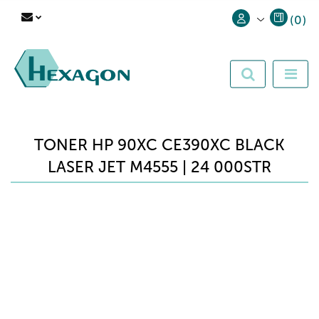
(
0
)
Zaloguj się
Zarejestruj się
Dodaj zgłoszenie
TONER HP 90XC CE390XC BLACK
LASER JET M4555 | 24 000STR